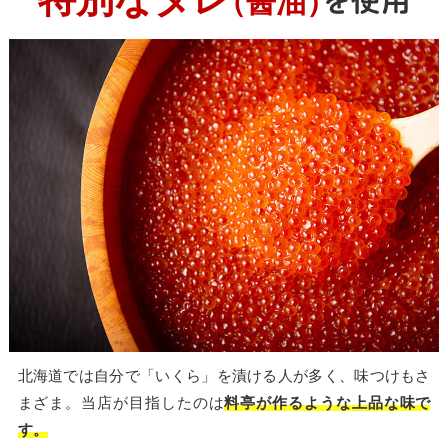
（醤油）
を使用
北海道では自分で「いくら」を漬ける人が多く、味つけもさ
まざま。当店が目指したのは
料亭が作るような上品な味で
す。