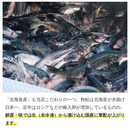
「北海道産」も当店こだわりの一つ。秋鮭は北海道が水揚げ
日本一。近年はロシアなどの輸入卵が増加しているものの、
鮮度・味では生（未冷凍）から漬け込む国産に軍配が上がり
ます。