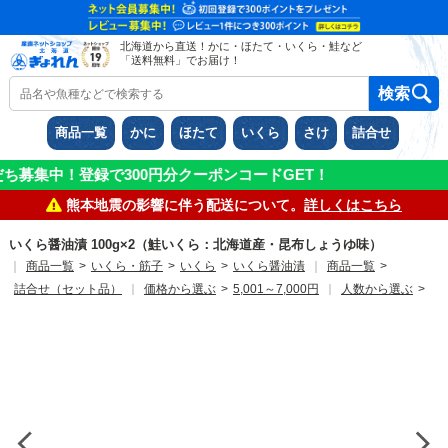
北海道から直送！かに・ほたて・いくら・鮭など
「送料無料」でお届け！
商品一覧
かに
ほたて
いくら
さけ
詰合せ
0円分クーポンコードGET！
熊本地震の影響に伴う配送について。
詳しくはこちら
いくら醤油漬 100g×2（鮭いくら：北海道産・昆布しょうゆ味）
｜
商品一覧
>
いくら・筋子
>
いくら
>
いくら醤油漬
｜
商品一覧
>
詰合せ（セット品）
｜
価格から選ぶ
>
5,001～7,000円
｜
人数から選ぶ
>
3名～4名程度
｜