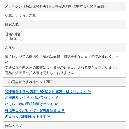
アレルゲン（特定原材料9品目と特定原材料に準ずるもの20品目）
小麦、いくら、大豆
目安人数
ご注意
電子レンジでの解凍や再凍結は品質・風味を損ないますのでお止めくださ
い。
交通状況や悪天候の影響により商品の到着日が遅れる場合がございます。
商品に納品書や払込票は同封しておりません。
この商品が含まれる
セット商品
北海道ぎょれん 海鮮13点セット 豊漁（ほうりょう）
北海道産 いくら・ほたてセット
いくら・数の子松前漬けセット
白老牛しゃぶしゃぶ・お刺身詰合せ
ぎょれんお刺身セット 6種
特集ページ