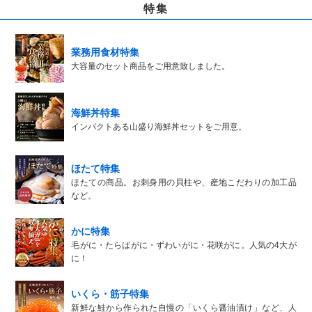
特集
業務用食材特集
大容量のセット商品をご用意致しました。
海鮮丼特集
インパクトある山盛り海鮮丼セットをご用意。
ほたて特集
ほたての商品。お刺身用の貝柱や、産地こだわりの加工品
など。
かに特集
毛がに・たらばがに・ずわいがに・花咲がに。人気の4大が
に！
いくら・筋子特集
新鮮な鮭から作られた自慢の「いくら醤油漬け」など、人