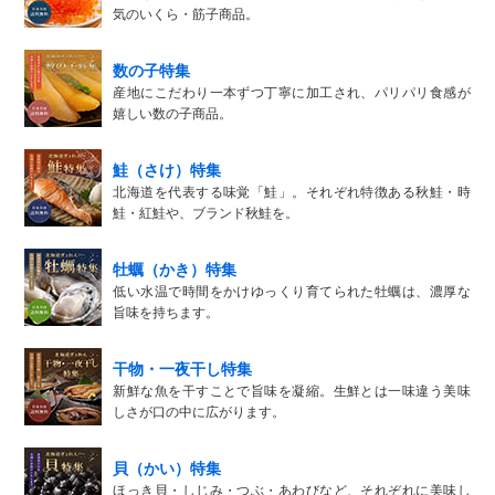
気のいくら・筋子商品。
数の子特集
産地にこだわり一本ずつ丁寧に加工され、パリパリ食感が
嬉しい数の子商品。
鮭（さけ）特集
北海道を代表する味覚「鮭」。それぞれ特徴ある秋鮭・時
鮭・紅鮭や、ブランド秋鮭を。
牡蠣（かき）特集
低い水温で時間をかけゆっくり育てられた牡蠣は、濃厚な
旨味を持ちます。
干物・一夜干し特集
新鮮な魚を干すことで旨味を凝縮。生鮮とは一味違う美味
しさが口の中に広がります。
貝（かい）特集
ほっき貝・しじみ・つぶ・あわびなど、それぞれに美味し