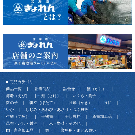
■ 商品カテゴリ
商品一覧
｜
新着商品
｜
詰合せ
｜
蟹（かに）
｜
海老（えび）
｜
鮭（さけ）
｜
いくら・筋子
｜
数の子
｜
帆立（ほたて）
｜
牡蠣（かき）
｜
うに
｜
いか
｜
しじみ・あわび・あさり・つぶ貝等
｜
生鮮（旬魚）
｜
干物類
｜
干し貝柱
｜
魚類加工品
｜
昆布・だし・醤油
｜
米・野菜・その他
｜
肉・畜産加工品
｜
鍋
｜
業務用・まとめ買い
｜