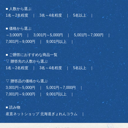
■ 人数から選ぶ
1名～2名程度
｜
3名～4名程度
｜
5名以上
｜
■ 価格から選ぶ
～3,000円
｜
3,001円～5,000円
｜
5,001円～7,000円
｜
7,001円～9,000円
｜
9,001円以上
｜
■ ご贈答におすすめな商品一覧
▽ 贈答先の人数から選ぶ
1名～2名程度
｜
3名～4名程度
｜
5名以上
｜
▽ 贈答品の価格から選ぶ
3,001円～5,000円
｜
5,001円～7,000円
｜
7,001円～9,000円
｜
9,001円以上
｜
■ 読み物
産直ネットショップ 北海道ぎょれんコラム
｜