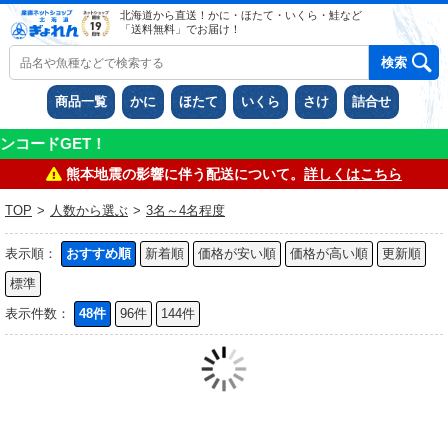
北海道から直送！かに・ほたて・いくら・鮭など
「送料無料」でお届け！
商品一覧
かに
ほたて
いくら
さけ
詰合せ
ードGET！
熊本地震の影響に伴う配送について。
詳しくはこちら
TOP
>
人数から選ぶ
>
3名～4名程度
表示順：
おすすめ順
新着順
価格が安い順
価格が高い順
更新順
標準
表示件数：
48件
96件
144件