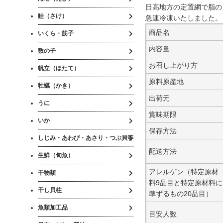
日高地方の定置網で脂の
鮭（さけ）
急速冷凍いたしました。
商品名
いくら・筋子
内容量
数の子
お召し上がり方
帆立（ほたて）
原料原産地
牡蠣（かき）
出荷元
うに
賞味期限
いか
保存方法
しじみ・あわび・あさり・つぶ貝等
配送方法
生鮮（旬魚）
アレルゲン（特定原材
干物類
料9品目と特定原材料に
干し貝柱
準ずるもの20品目）
魚類加工品
目安人数