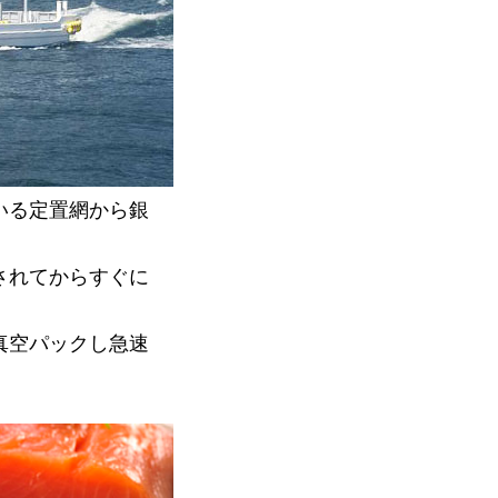
いる定置網から銀
されてからすぐに
真空パックし急速