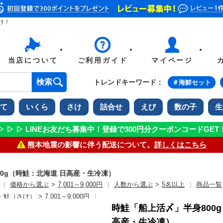
け！
当店について
ご利用ガイド
マイページ
トレンドキーワード：
＃海鮮セット
て
いくら
さけ
詰合せ
えび
数の子
生
▷ ▷ ▷ LINEお友だち募集中！登録で300円分クーポンコードGET
熊本地震の影響に伴う配送について。
詳しくはこちら
0g（時鮭：北海道 日高産・生冷凍）
｜
価格から選ぶ
>
7,001～9,000円
｜
人数から選ぶ
>
5名以上
｜
商品一覧
>
鮭（さけ）
>
7,001～9,000円
｜
時鮭「船上活〆」半身800
高産・生冷凍）