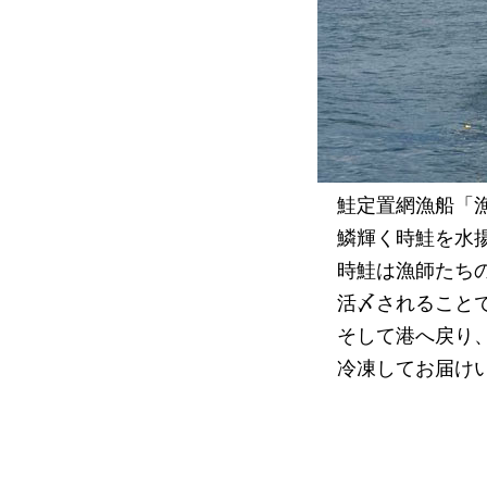
鮭定置網漁船「
鱗輝く時鮭を水
時鮭は漁師たち
活〆されること
そして港へ戻り
冷凍してお届け