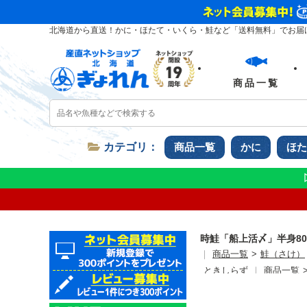
北海道から直送！かに・ほたて・いくら・鮭など
「送料無料」でお届
商品一覧
カテゴリ：
商品一覧
かに
ほた
時鮭「船上活〆」半身80
｜
商品一覧
>
鮭（さけ）
ときしらず
｜
商品一覧