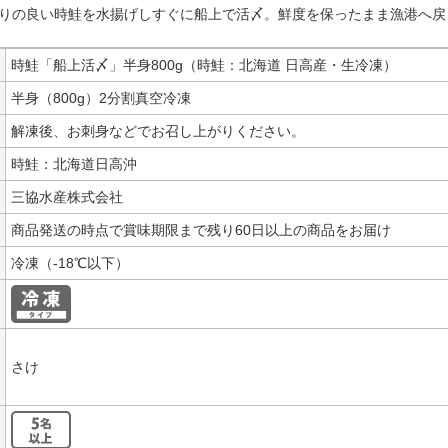
りの良い時鮭を水揚げしすぐに船上で活〆。鮮度を保ったまま漁港へ戻
時鮭「船上活〆」半身800g（時鮭：北海道 日高産・生冷凍）
半身（800g）2分割真空冷凍
解凍後、お刺身などでお召し上がりください。
時鮭：北海道日高沖
三協水産株式会社
商品発送の時点で賞味期限まで残り60日以上の商品をお届け
冷凍（-18℃以下）
さけ