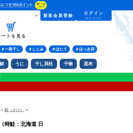
ログイン
新規会員登録
（マイページ）
カートを見る
＃一夜干し
＃しじみ
＃ほたて
＃ほっき貝
鮮
うに
干し貝柱
干物
昆布
！
>
鮭（さけ）
>
g（時鮭：北海道 日