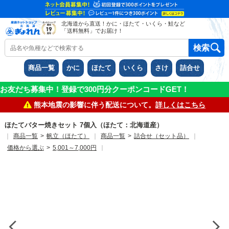
北海道から直送！かに・ほたて・いくら・鮭など
「送料無料」でお届け！
商品一覧
かに
ほたて
いくら
さけ
詰合せ
0円分クーポンコードGET！
熊本地震の影響に伴う配送について。
詳しくはこちら
ほたてバター焼きセット 7個入（ほたて：北海道産）
｜
商品一覧
>
帆立（ほたて）
｜
商品一覧
>
詰合せ（セット品）
｜
価格から選ぶ
>
5,001～7,000円
｜