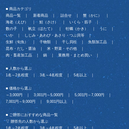
■ 商品カテゴリ
商品一覧
｜
新着商品
｜
詰合せ
｜
蟹（かに）
｜
海老（えび）
｜
鮭（さけ）
｜
いくら・筋子
｜
数の子
｜
帆立（ほたて）
｜
牡蠣（かき）
｜
うに
｜
いか
｜
しじみ・あわび・あさり・つぶ貝等
｜
生鮮（旬魚）
｜
干物類
｜
干し貝柱
｜
魚類加工品
｜
昆布・だし・醤油
｜
米・野菜・その他
｜
肉・畜産加工品
｜
鍋
｜
業務用・まとめ買い
｜
■ 人数から選ぶ
1名～2名程度
｜
3名～4名程度
｜
5名以上
｜
■ 価格から選ぶ
～3,000円
｜
3,001円～5,000円
｜
5,001円～7,000円
｜
7,001円～9,000円
｜
9,001円以上
｜
■ ご贈答におすすめな商品一覧
▽ 贈答先の人数から選ぶ
1名～2名程度
｜
3名～4名程度
｜
5名以上
｜