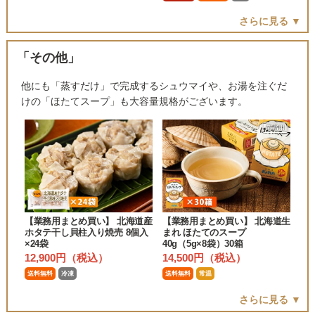
さらに見る ▼
「その他」
他にも「蒸すだけ」で完成するシュウマイや、お湯を注ぐだ
けの「ほたてスープ」も大容量規格がございます。
【業務用まとめ買い】 北海道産
【業務用まとめ買い】 北海道生
ホタテ干し貝柱入り焼売 8個入
まれ ほたてのスープ
×24袋
40g（5g×8袋）30箱
12,900円（税込）
14,500円（税込）
送料無料
冷凍
送料無料
常温
さらに見る ▼