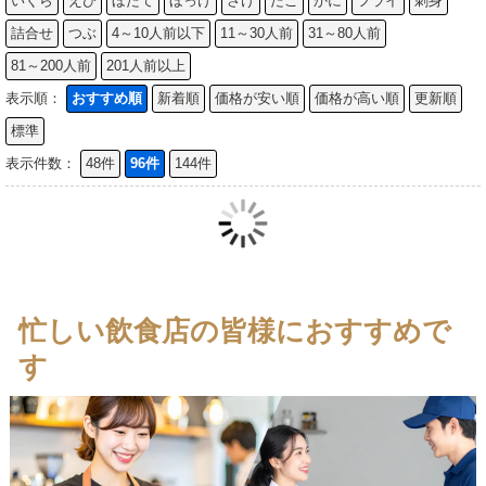
いくら
えび
ほたて
ほっけ
さけ
たこ
かに
フライ
刺身
詰合せ
つぶ
4～10人前以下
11～30人前
31～80人前
81～200人前
201人前以上
表示順：
おすすめ順
新着順
価格が安い順
価格が高い順
更新順
標準
表示件数：
48件
96件
144件
忙しい飲食店の皆様におすすめで
す