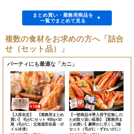
まとめ買い・業務用商品を
一覧でまとめて見る
複数の食材をお求めの方へ「詰合
せ（セット品）」
パーティにも最適な「カニ」
【入荷未定】 【業務用まとめ
【一部商品今季入荷予定無しの
買い】 毛がにセット 400g×10
ため取り扱い延期】【業務用ま
尾（毛がに：北海道宗谷産・ボ
とめ買い】豪華かに尽くし3種
イル冷凍）
セット（毛がに・ずわいがに）