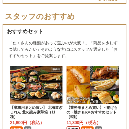
スタッフのおすすめ
おすすめセット
「たくさんの種類があって選ぶのが大変！」「商品を少しず
つ試してみたい」そのような方にはスタッフが選定した「お
すすめセット」をご提案します。
【業務用まとめ買い】 北海道ぎ
【業務用まとめ買い】 <揚げも
ょれん 北の恵み豪華箱（11
の・焼きもの>おすすめセット
種）
（5種）
21,800円（税込）
11,300円（税込）