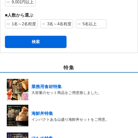
9,001円以上
■人数から選ぶ
1名～2名程度
3名～4名程度
5名以上
特集
業務用食材特集
大容量のセット商品をご用意致しました。
海鮮丼特集
インパクトある山盛り海鮮丼セットをご用意。