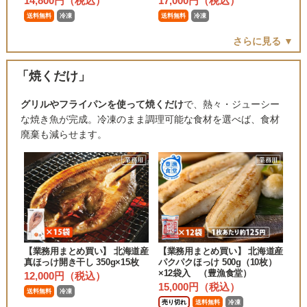
14,800円（税込）
17,000円（税込）
送料無料
冷凍
送料無料
冷凍
さらに見る ▼
「焼くだけ」
グリルやフライパンを使って焼くだけ
で、熱々・ジューシー
な焼き魚が完成。冷凍のまま調理可能な食材を選べば、食材
廃棄も減らせます。
【業務用まとめ買い】 北海道産
【業務用まとめ買い】 北海道産
真ほっけ開き干し 350g×15枚
パクパクほっけ 500g（10枚）
×12袋入 （豊漁食堂）
12,000円（税込）
15,000円（税込）
送料無料
冷凍
売り切れ
送料無料
冷凍