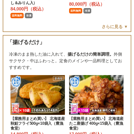
し＆みりん入）
80,000円（税込）
84,000円（税込）
送料無料
冷凍
送料無料
冷凍
さらに見る ▼
「揚げるだけ」
冷凍のまま熱した油に入れて、
揚げるだけの簡単調理。
外側
サクサク・中はふわっと。定食のメインや一品料理としてお
すすめです。
【業務用まとめ買い】 北海道産
【業務用まとめ買い】 北海道産
秋鮭フライ500g×10袋入（豊漁
たこ唐揚げ 400g×15袋入（豊漁
食堂）
食堂）