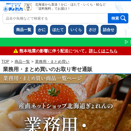
北海道から直送！かに・ほたて・いくら・鮭など
「送料無料」でお届け！
商品一覧
かに
ほたて
いくら
さけ
詰合せ
▷ ▷ ▷ LINEお友
熊本地震の影響に伴う配送について。
詳しくはこちら
TOP
>
商品一覧
>
業務用・まとめ買い
業務用・まとめ買いのお取り寄せ通販