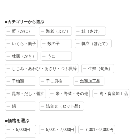
■カテゴリーから選ぶ
蟹（かに）
海老（えび）
鮭（さけ）
いくら・筋子
数の子
帆立（ほたて）
牡蠣（かき）
うに
しじみ・あわび・あさり・つぶ貝等
生鮮（旬魚）
干物類
干し貝柱
魚類加工品
昆布・だし・醤油
米・野菜・その他
肉・畜産加工品
鍋
詰合せ（セット品）
■価格を選ぶ
～5,000円
5,001～7,000円
7,001～9,000円