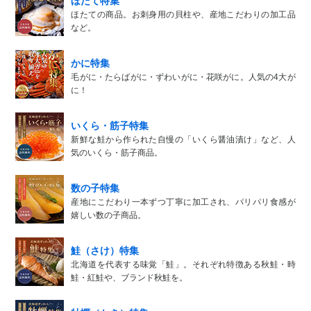
ほたて特集
ほたての商品。お刺身用の貝柱や、産地こだわりの加工品
など。
かに特集
毛がに・たらばがに・ずわいがに・花咲がに。人気の4大が
に！
いくら・筋子特集
新鮮な鮭から作られた自慢の「いくら醤油漬け」など、人
気のいくら・筋子商品。
数の子特集
産地にこだわり一本ずつ丁寧に加工され、パリパリ食感が
嬉しい数の子商品。
鮭（さけ）特集
北海道を代表する味覚「鮭」。それぞれ特徴ある秋鮭・時
鮭・紅鮭や、ブランド秋鮭を。