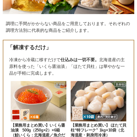
調理に手間がかからない商品をご用意しております。それぞれの
調理方法別に代表的な商品をご紹介します。
「解凍するだけ」
冷凍から冷蔵に移すだけで
仕込みは一切不要。
北海道産の主
原料を使った「いくら醤油漬」「ほたて貝柱」は華やかな一
品が手軽に完成します。
【業務用まとめ買い】いくら醤
【業務用まとめ買い】 ほたて貝
油漬 500g（250g×2）×6箱
柱“特フレーク” 1kg×10袋（北
（鮭いくら：北海道産／魚介だ
海道産・刺身用冷凍）