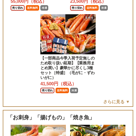
55,000円（税込）
23,500円（税込）
売り切れ
送料無料
冷凍
売り切れ
送料無料
冷凍
【一部商品今季入荷予定無しの
ため取り扱い延期】【業務用ま
とめ買い】豪華かに尽くし3種
セット［特盛］（毛がに・ずわ
いがに）
41,500円（税込）
売り切れ
送料無料
冷凍
さらに見る ▼
「お刺身」「揚げもの」「焼き魚」