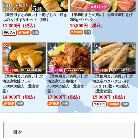
【業務用まとめ買い】 <揚げもの・焼き
【業務用まとめ買い】 北海道産甘えび
もの>おすすめセット（5種）
200g×6パック
11,300円（税込）
10,800円（税込）
送料無料
冷凍
売り切れ
送料無料
冷凍
【業務用まとめ買い】 北
【業務用まとめ買い】 北
【業務用まとめ買い】 北
海道産秋鮭フライ
海道産たこ唐揚げ
海道産パクパクほっけ
500g×10袋入（豊漁食
400g×15袋入（豊漁食
500g（10枚）×12袋入
堂）
堂）
（豊漁食堂）
14,800円（税込）
17,000円（税込）
15,000円（税込）
送料無料
冷凍
送料無料
冷凍
売り切れ
送料無料
冷凍
目次