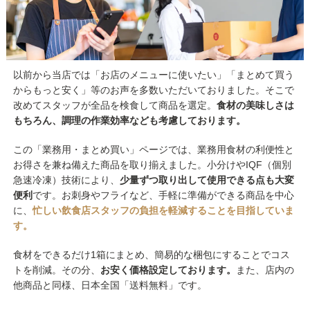
以前から当店では「お店のメニューに使いたい」「まとめて買う
からもっと安く」等のお声を多数いただいておりました。そこで
改めてスタッフが全品を検食して商品を選定。
食材の美味しさは
もちろん、調理の作業効率なども考慮しております。
この「業務用・まとめ買い」ページでは、業務用食材の利便性と
お得さを兼ね備えた商品を取り揃えました。小分けやIQF（個別
急速冷凍）技術により、
少量ずつ取り出して使用できる点も大変
便利
です。お刺身やフライなど、手軽に準備ができる商品を中心
に、
忙しい飲食店スタッフの負担を軽減することを目指していま
す。
食材をできるだけ1箱にまとめ、簡易的な梱包にすることでコス
トを削減。その分、
お安く価格設定しております。
また、店内の
他商品と同様、日本全国「送料無料」です。