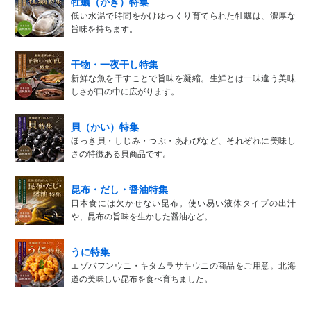
牡蠣（かき）特集
低い水温で時間をかけゆっくり育てられた牡蠣は、濃厚な
旨味を持ちます。
干物・一夜干し特集
新鮮な魚を干すことで旨味を凝縮。生鮮とは一味違う美味
しさが口の中に広がります。
貝（かい）特集
ほっき貝・しじみ・つぶ・あわびなど、それぞれに美味し
さの特徴ある貝商品です。
昆布・だし・醤油特集
日本食には欠かせない昆布。使い易い液体タイプの出汁
や、昆布の旨味を生かした醤油など。
うに特集
エゾバフンウニ・キタムラサキウニの商品をご用意。北海
道の美味しい昆布を食べ育ちました。