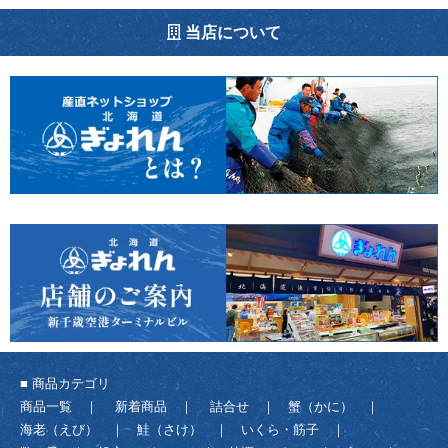
当店について
■ 商品カテゴリ
商品一覧
｜
新着商品
｜
詰合せ
｜
蟹（かに）
｜
海老（えび）
｜
鮭（さけ）
｜
いくら・筋子
｜