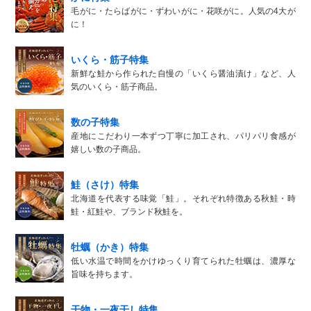
毛がに・たらばがに・ずわいがに・花咲がに。人気の4大が
に！
いくら・筋子特集
新鮮な鮭から作られた自慢の「いくら醤油漬け」など、人
気のいくら・筋子商品。
数の子特集
産地にこだわり一本ずつ丁寧に加工され、パリパリ食感が
嬉しい数の子商品。
鮭（さけ）特集
北海道を代表する味覚「鮭」。それぞれ特徴ある秋鮭・時
鮭・紅鮭や、ブランド秋鮭を。
牡蠣（かき）特集
低い水温で時間をかけゆっくり育てられた牡蠣は、濃厚な
旨味を持ちます。
干物・一夜干し特集