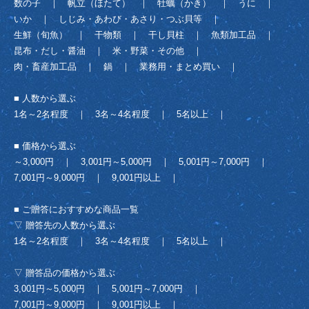
数の子
｜
帆立（ほたて）
｜
牡蠣（かき）
｜
うに
｜
いか
｜
しじみ・あわび・あさり・つぶ貝等
｜
生鮮（旬魚）
｜
干物類
｜
干し貝柱
｜
魚類加工品
｜
昆布・だし・醤油
｜
米・野菜・その他
｜
肉・畜産加工品
｜
鍋
｜
業務用・まとめ買い
｜
■ 人数から選ぶ
1名～2名程度
｜
3名～4名程度
｜
5名以上
｜
■ 価格から選ぶ
～3,000円
｜
3,001円～5,000円
｜
5,001円～7,000円
｜
7,001円～9,000円
｜
9,001円以上
｜
■ ご贈答におすすめな商品一覧
▽ 贈答先の人数から選ぶ
1名～2名程度
｜
3名～4名程度
｜
5名以上
｜
▽ 贈答品の価格から選ぶ
3,001円～5,000円
｜
5,001円～7,000円
｜
7,001円～9,000円
｜
9,001円以上
｜