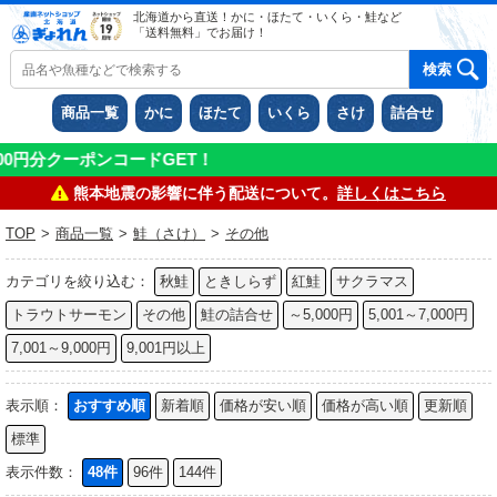
北海道から直送！かに・ほたて・いくら・鮭など
「送料無料」でお届け！
商品一覧
かに
ほたて
いくら
さけ
詰合せ
円分クーポンコードGET！
熊本地震の影響に伴う配送について。
詳しくはこちら
TOP
>
商品一覧
>
鮭（さけ）
>
その他
カテゴリを絞り込む：
秋鮭
ときしらず
紅鮭
サクラマス
トラウトサーモン
その他
鮭の詰合せ
～5,000円
5,001～7,000円
7,001～9,000円
9,001円以上
表示順：
おすすめ順
新着順
価格が安い順
価格が高い順
更新順
標準
表示件数：
48件
96件
144件