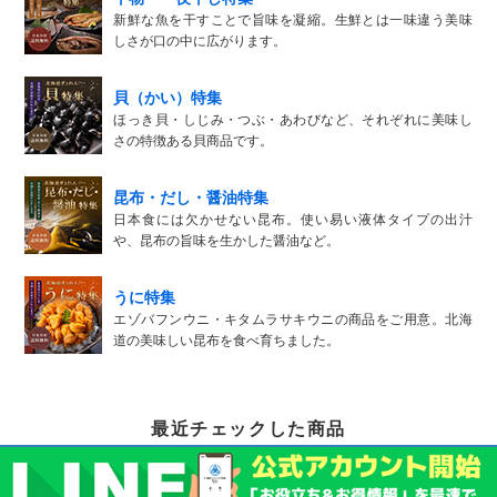
新鮮な魚を干すことで旨味を凝縮。生鮮とは一味違う美味
しさが口の中に広がります。
貝（かい）特集
ほっき貝・しじみ・つぶ・あわびなど、それぞれに美味し
さの特徴ある貝商品です。
昆布・だし・醤油特集
日本食には欠かせない昆布。使い易い液体タイプの出汁
や、昆布の旨味を生かした醤油など。
うに特集
エゾバフンウニ・キタムラサキウニの商品をご用意。北海
道の美味しい昆布を食べ育ちました。
最近チェックした商品